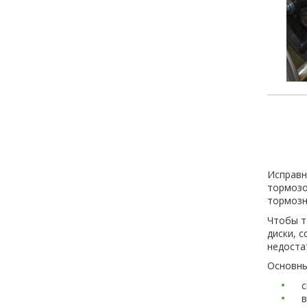
Исправн
тормозо
тормозн
Чтобы т
диски, 
недоста
Основны
с
в