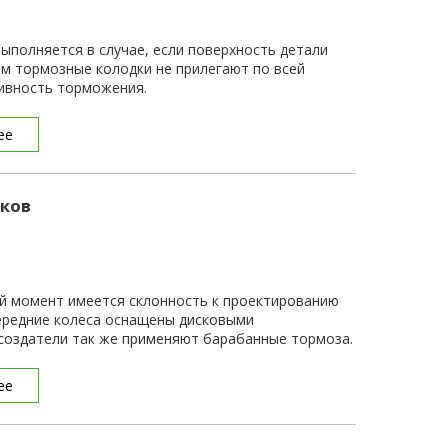
ыполняется в случае, если поверхность детали
ом тормозные колодки не прилегают по всей
ивность торможения.
ее
ков
й момент имеется склонность к проектированию
ередние колеса оснащены дисковыми
 создатели так же применяют барабанные тормоза.
ее