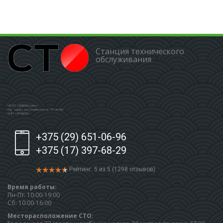
Станция технического
обслуживания
ЧСУП «ЗШБРМ-авто»
Юр. адрес: ул.Славинского д. 37 кв.346
УНП: 191592754
+375 (29) 651-06-96
+375 (17) 397-68-29
Рейтинг: 5 из 5 (1298 отзывов)
Время работы:
Пн-Пт: 10:00-19:00
Сб: 10:00-16:00
Месторасположение СТО: