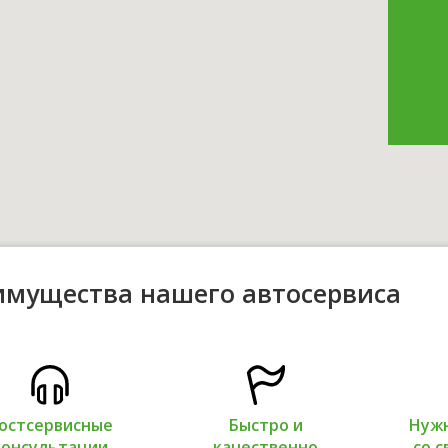
имущества нашего автосервиса
остсервисные
Быстро и
Нужн
консультации
качественно
со с