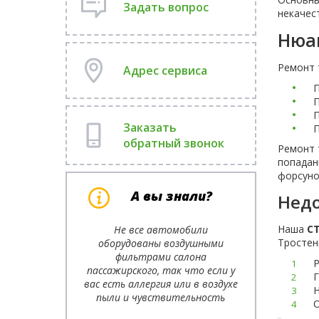
Задать вопрос
некачес
Нюа
Ремонт 
Адрес сервиса
П
П
П
Заказать
П
обратный звонок
Ремонт 
попадан
форсуно
А вы знали?
Недо
Наша
СТ
Не все автомобили
Тростен
оборудованы воздушными
фильтрами салона
Р
пассажирского, так что если у
Г
вас есть аллергия или в воздухе
Н
пыли и чувствительность
О