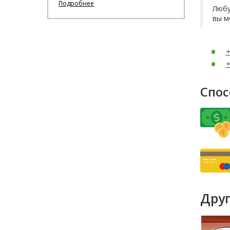
Подробнее
Любу
вы м
+
+
Спос
Друг