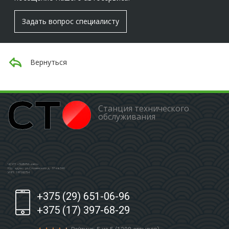
Задать вопрос специалисту
Вернуться
Станция технического
обслуживания
ЧСУП «ЗШБРМ-авто»
Юр. адрес: ул.Славинского д. 37 кв.346
УНП: 191592754
+375 (29) 651-06-96
+375 (17) 397-68-29