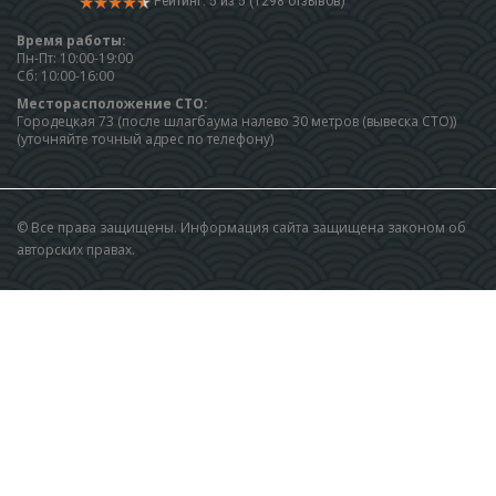
Рейтинг: 5 из 5 (1298 отзывов)
Время работы:
Пн-Пт: 10:00-19:00
Сб: 10:00-16:00
Месторасположение СТО:
Городецкая 73 (после шлагбаума налево 30 метров (вывеска СТО))
(уточняйте точный адрес по телефону)
© Все права защищены. Информация сайта защищена законом об
авторских правах.