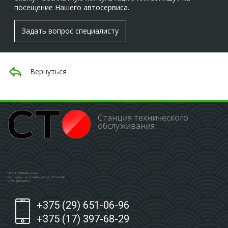
посещение Нашего автосервиса.
Задать вопрос специалисту
Вернуться
Станция технического
обслуживания
ЧСУП «ЗШБРМ-авто»
Юр. адрес: ул.Славинского д. 37 кв.346
УНП: 191592754
+375 (29) 651-06-96
+375 (17) 397-68-29