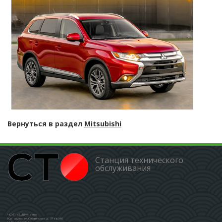
Вернуться в раздел
Mitsubishi
Станция технического
обслуживания
ЧСУП «ЗШБРМ-авто»
Юр. адрес: ул.Славинского д. 37 кв.346