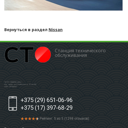
Вернуться в раздел
Nissan
Станция технического
обслуживания
ЧСУП «ЗШБРМ-авто»
Юр. адрес: ул.Славинского д. 37 кв.346
УНП: 191592754
+375 (29) 651-06-96
+375 (17) 397-68-29
Рейтинг: 5 из 5 (1298 отзывов)