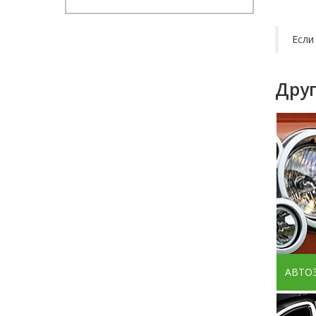
Если
Друг
АВТО