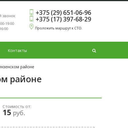
+375 (29) 651-06-96
ь
й звонок
+375 (17) 397-68-29
:00-19:00
Проложить маршрут к СТО.
16:00
Контакты
унзенском районе
ом районе
Стоимость от:
15
руб.