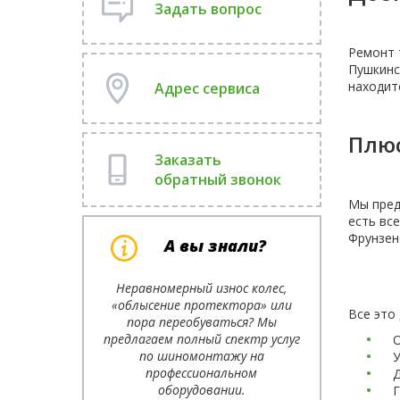
Задать вопрос
Ремонт 
Пушкинс
находит
Адрес сервиса
Плюс
Заказать
обратный звонок
Мы пред
есть вс
Фрунзен
А вы знали?
Неравномерный износ колес,
«облысение протектора» или
Все это
пора переобуваться? Мы
предлагаем полный спектр услуг
О
по шиномонтажу на
У
профессиональном
Д
оборудовании.
Г