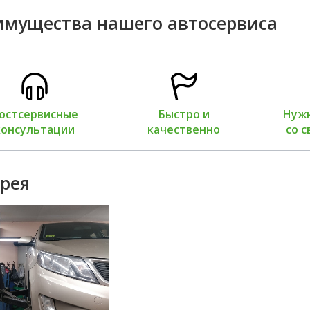
имущества нашего автосервиса
тсервисные
Быстро и
Нужные
сультации
качественно
со сво
рея