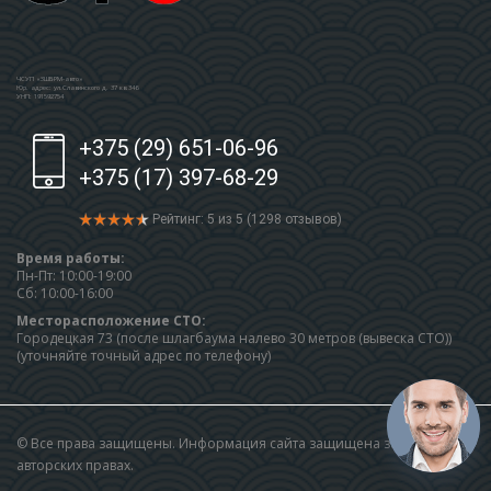
ЧСУП «ЗШБРМ-авто»
Юр. адрес: ул.Славинского д. 37 кв.346
УНП: 191592754
+375 (29) 651-06-96
+375 (17) 397-68-29
Рейтинг: 5 из 5 (1298 отзывов)
Время работы:
Пн-Пт: 10:00-19:00
Сб: 10:00-16:00
Месторасположение СТО:
Городецкая 73 (после шлагбаума налево 30 метров (вывеска СТО))
(уточняйте точный адрес по телефону)
© Все права защищены. Информация сайта защищена законом об
авторских правах.